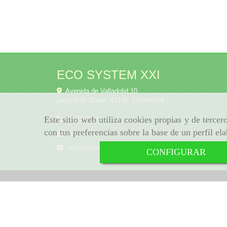
ECO SYSTEM XXI
Avenida de Valladolid 10,
Laguna de Duero
,
47140
,
(Valladolid)
Este sitio web utiliza cookies propias y de terce
983 545 553
con tus preferencias sobre la base de un perfil el
983 545 514
ecosystem
biograsas.com
CONFIGURAR
Inicio
Aviso Legal
Política de cookies
Política de Privacidad