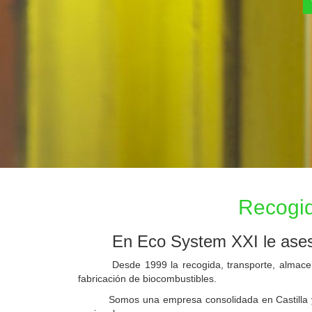
Recogida y reciclaje 
Recogid
En Eco System XXI le ases
Desde 1999 la recogida, transporte, almacenamien
fabricación de biocombustibles.
Somos una empresa consolidada en Castilla y Leó