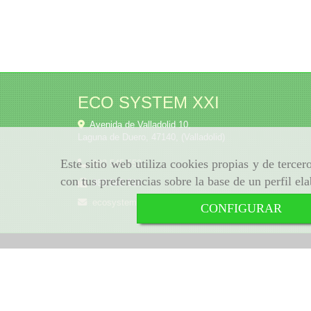
ECO SYSTEM XXI
Avenida de Valladolid 10,
Laguna de Duero
,
47140
,
(Valladolid)
Este sitio web utiliza cookies propias y de terce
983 545 553
con tus preferencias sobre la base de un perfil el
983 545 514
ecosystem
biograsas.com
CONFIGURAR
Inicio
Aviso Legal
Política de cookies
Política de Privacidad