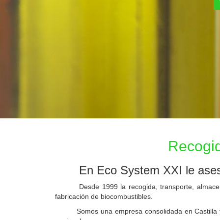
Recogida y reciclaje 
Recogid
En Eco System XXI le ases
Desde 1999 la recogida, transporte, almacenamien
fabricación de biocombustibles.
Somos una empresa consolidada en Castilla y Leó